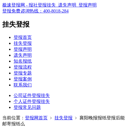
极速登报网 - 报社登报挂失_遗失声明_登报声明
登报免费
咨询
热线：
400-8018-284
挂失登报
登报首页
挂失登报
登报声明
遗失声明
知名报纸
登报流程
登报专题
登报案例
联系我们
公司证件登报挂失
个人证件登报挂失
登报常见问题
当前位置：
登报网首页
﹥
挂失登报
﹥
襄阳晚报报纸登报后能
邮寄报纸么