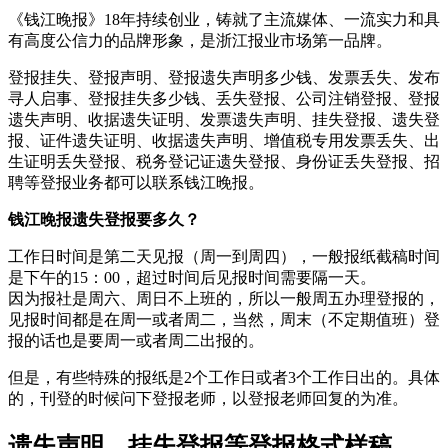
《钱江晚报》18年持续创业，铸就了主流媒体、一流实力和具
有高度公信力的品牌形象，是浙江报业市场第一品牌。
登报挂失、登报声明、登报遗失声明多少钱、发票丢失、发布
寻人启事、登报挂失多少钱、丢失登报、公司注销登报、登报
遗失声明、收据遗失证明、发票遗失声明、挂失登报、遗失登
报、证件遗失证明、收据遗失声明、增值税专用发票丢失、出
生证明丢失登报、税务登记证遗失登报、身份证丢失登报、招
聘等登报业务都可以联系钱江晚报。
钱江晚报遗失登报要多久？
工作日时间是第二天见报（周一到周四），一般报纸截稿时间
是下午的15：00，超过时间后见报时间需要隔一天。
因为报社是周六、周日不上班的，所以一般周五办理登报的，
见报时间都是在周一或者周二，当然，周末（不定期值班）登
报的话也是要周一或者周二出报的。
但是，有些特殊的报纸是2个工作日或者3个工作日出的。具体
的，刊登的时候问下登报老师，以登报老师回复的为准。
遗失声明、挂失登报等登报格式样稿