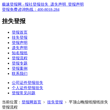
极速登报网 - 报社登报挂失_遗失声明_登报声明
登报免费
咨询
热线：
400-8018-284
挂失登报
登报首页
挂失登报
登报声明
遗失声明
知名报纸
登报流程
登报专题
登报案例
联系我们
公司证件登报挂失
个人证件登报挂失
登报常见问题
当前位置：
登报网首页
﹥
挂失登报
﹥
平顶山晚报纸报纸挂失
登报流程