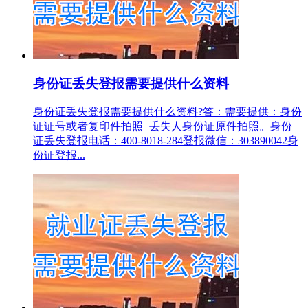
身份证丢失登报需要提供什么资料
身份证丢失登报需要提供什么资料?答：需要提供：身份
证证号或者复印件拍照+丢失人身份证原件拍照。身份
证丢失登报电话：400-8018-284登报微信：303890042身
份证登报...