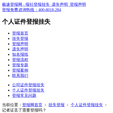
极速登报网 - 报社登报挂失_遗失声明_登报声明
登报免费
咨询
热线：
400-8018-284
个人证件登报挂失
登报首页
挂失登报
登报声明
遗失声明
知名报纸
登报流程
登报专题
登报案例
联系我们
公司证件登报挂失
个人证件登报挂失
登报常见问题
当前位置：
登报网首页
﹥
挂失登报
﹥
个人证件登报挂失
﹥
记者证丢了需要登报吗？