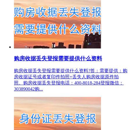
购房收据丢失登报需要提供什么资料
购房收据丢失登报需要提供什么资料?答：需要提供：购
房收据证号或者复印件拍照+丢失人购房收据原件拍
照。购房收据丢失登报电话：400-8018-284登报微信：
303890042购...