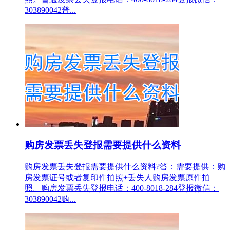
303890042普...
购房发票丢失登报需要提供什么资料
购房发票丢失登报需要提供什么资料?答：需要提供：购
房发票证号或者复印件拍照+丢失人购房发票原件拍
照。购房发票丢失登报电话：400-8018-284登报微信：
303890042购...