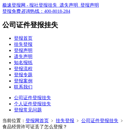
极速登报网 - 报社登报挂失_遗失声明_登报声明
登报免费
咨询
热线：
400-8018-284
公司证件登报挂失
登报首页
挂失登报
登报声明
遗失声明
知名报纸
登报流程
登报专题
登报案例
联系我们
公司证件登报挂失
个人证件登报挂失
登报常见问题
当前位置：
登报网首页
﹥
挂失登报
﹥
公司证件登报挂失
﹥
食品经营许可证丢了怎么登报？