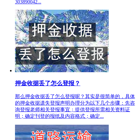
303890042...
押金收据丢了怎么登报？
那么押金收据丢了怎么登报呢？其实是很简单的，具体
的押金收据遗失登报声明办理分为以下几个步骤：先咨
询登报老师相关登报事宜；提供登报所需相关资料证
明；确定刊登的报纸及内容格式；确定...