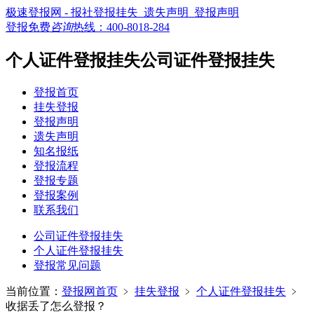
极速登报网 - 报社登报挂失_遗失声明_登报声明
登报免费
咨询
热线：
400-8018-284
个人证件登报挂失公司证件登报挂失
登报首页
挂失登报
登报声明
遗失声明
知名报纸
登报流程
登报专题
登报案例
联系我们
公司证件登报挂失
个人证件登报挂失
登报常见问题
当前位置：
登报网首页
﹥
挂失登报
﹥
个人证件登报挂失
﹥
收据丢了怎么登报？