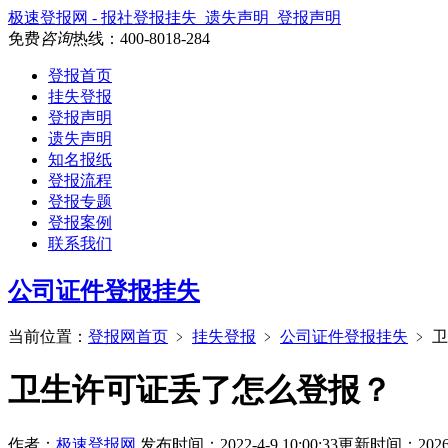
极速登报网 - 报社登报挂失_遗失声明_登报声明
免费
咨询
热线：
400-8018-284
登报首页
挂失登报
登报声明
遗失声明
知名报纸
登报流程
登报专题
登报案例
联系我们
公司证件登报挂失
当前位置：
登报网首页
﹥
挂失登报
﹥
公司证件登报挂失
﹥
卫
卫生许可证丢了怎么登报？
作者：
极速登报网
发布时间：2022-4-9 10:00:33
更新时间：2026-3-