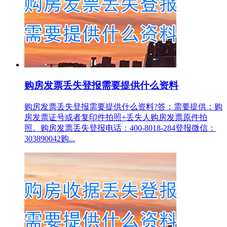
购房发票丢失登报需要提供什么资料
购房发票丢失登报需要提供什么资料?答：需要提供：购
房发票证号或者复印件拍照+丢失人购房发票原件拍
照。购房发票丢失登报电话：400-8018-284登报微信：
303890042购...