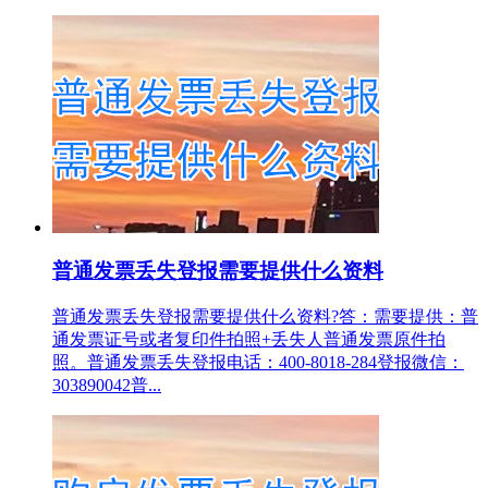
普通发票丢失登报需要提供什么资料
普通发票丢失登报需要提供什么资料?答：需要提供：普
通发票证号或者复印件拍照+丢失人普通发票原件拍
照。普通发票丢失登报电话：400-8018-284登报微信：
303890042普...