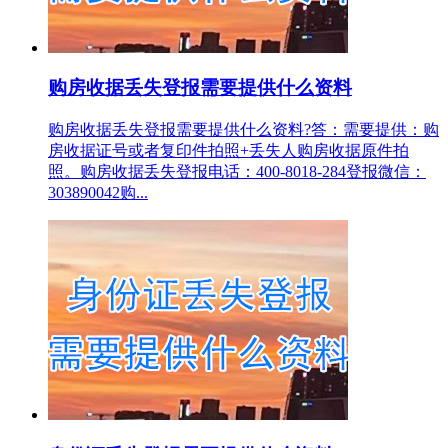
购房收据丢失登报需要提供什么资料
购房收据丢失登报需要提供什么资料?答：需要提供：购
房收据证号或者复印件拍照+丢失人购房收据原件拍
照。购房收据丢失登报电话：400-8018-284登报微信：
303890042购...