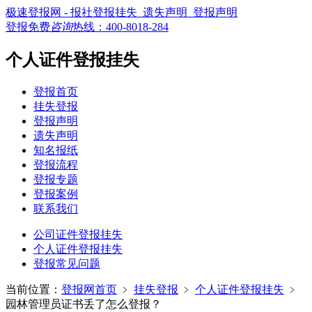
极速登报网 - 报社登报挂失_遗失声明_登报声明
登报免费
咨询
热线：
400-8018-284
个人证件登报挂失
登报首页
挂失登报
登报声明
遗失声明
知名报纸
登报流程
登报专题
登报案例
联系我们
公司证件登报挂失
个人证件登报挂失
登报常见问题
当前位置：
登报网首页
﹥
挂失登报
﹥
个人证件登报挂失
﹥
园林管理员证书丢了怎么登报？