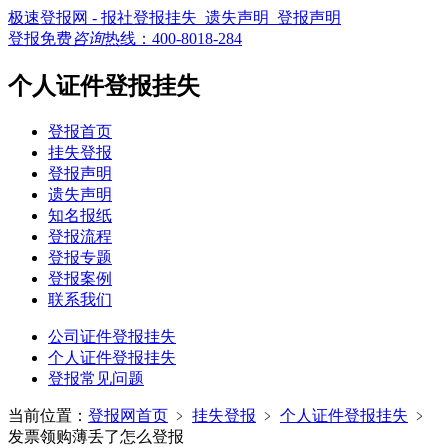
极速登报网 - 报社登报挂失_遗失声明_登报声明
登报免费
咨询
热线：
400-8018-284
个人证件登报挂失
登报首页
挂失登报
登报声明
遗失声明
知名报纸
登报流程
登报专题
登报案例
联系我们
公司证件登报挂失
个人证件登报挂失
登报常见问题
当前位置：
登报网首页
﹥
挂失登报
﹥
个人证件登报挂失
﹥
发票领购薄丢了怎么登报