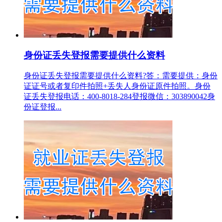
身份证丢失登报需要提供什么资料
身份证丢失登报需要提供什么资料?答：需要提供：身份
证证号或者复印件拍照+丢失人身份证原件拍照。身份
证丢失登报电话：400-8018-284登报微信：303890042身
份证登报...