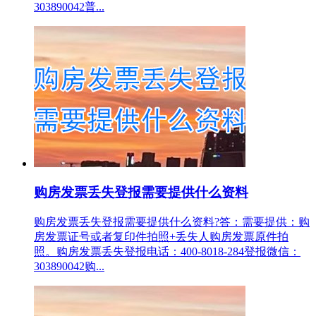
303890042普...
购房发票丢失登报需要提供什么资料
购房发票丢失登报需要提供什么资料?答：需要提供：购
房发票证号或者复印件拍照+丢失人购房发票原件拍
照。购房发票丢失登报电话：400-8018-284登报微信：
303890042购...