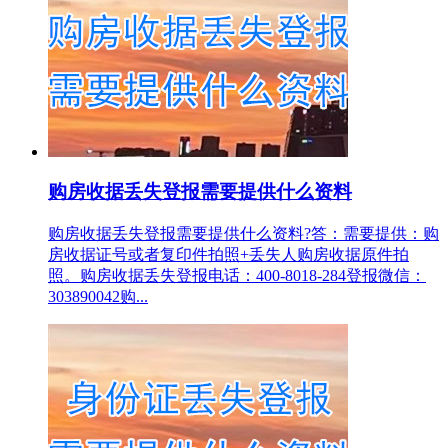
购房收据丢失登报需要提供什么资料
购房收据丢失登报需要提供什么资料?答：需要提供：购
房收据证号或者复印件拍照+丢失人购房收据原件拍
照。购房收据丢失登报电话：400-8018-284登报微信：
303890042购...