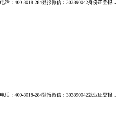
018-284登报微信：303890042身份证登报...
018-284登报微信：303890042就业证登报...