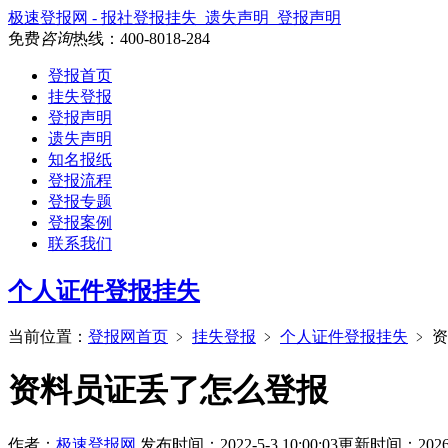
极速登报网 - 报社登报挂失_遗失声明_登报声明
免费
咨询
热线：
400-8018-284
登报首页
挂失登报
登报声明
遗失声明
知名报纸
登报流程
登报专题
登报案例
联系我们
个人证件登报挂失
当前位置：
登报网首页
﹥
挂失登报
﹥
个人证件登报挂失
﹥
资
资料员证丢了怎么登报
作者：
极速登报网
发布时间：2022-5-3 10:00:03
更新时间：2026-6-