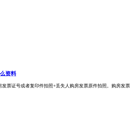
么资料
号或者复印件拍照+丢失人购房发票原件拍照。购房发票丢失登报电话：4