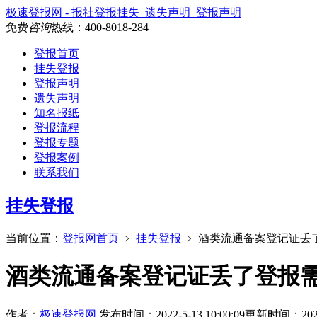
极速登报网 - 报社登报挂失_遗失声明_登报声明
免费
咨询
热线：
400-8018-284
登报首页
挂失登报
登报声明
遗失声明
知名报纸
登报流程
登报专题
登报案例
联系我们
挂失登报
当前位置：
登报网首页
﹥
挂失登报
﹥
酒类流通备案登记证丢
酒类流通备案登记证丢了登报
作者：
极速登报网
发布时间：2022-5-13 10:00:09
更新时间：2026-5