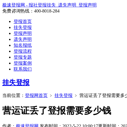
极速登报网 - 报社登报挂失_遗失声明_登报声明
免费
咨询
热线：
400-8018-284
登报首页
挂失登报
登报声明
遗失声明
知名报纸
登报流程
登报专题
登报案例
联系我们
挂失登报
当前位置：
登报网首页
﹥
挂失登报
﹥
营运证丢了登报需要多
营运证丢了登报需要多少钱
作者：
极速登报网
发布时间：2022-5-22 10:00:17
更新时间：2026-5