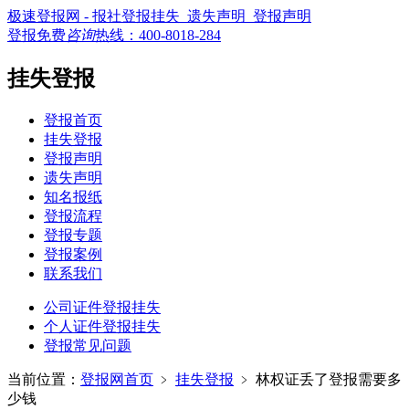
极速登报网 - 报社登报挂失_遗失声明_登报声明
登报免费
咨询
热线：
400-8018-284
挂失登报
登报首页
挂失登报
登报声明
遗失声明
知名报纸
登报流程
登报专题
登报案例
联系我们
公司证件登报挂失
个人证件登报挂失
登报常见问题
当前位置：
登报网首页
﹥
挂失登报
﹥
林权证丢了登报需要多
少钱