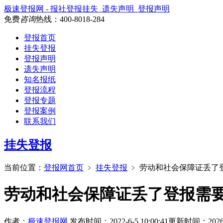
极速登报网 - 报社登报挂失_遗失声明_登报声明
免费
咨询
热线：
400-8018-284
登报首页
挂失登报
登报声明
遗失声明
知名报纸
登报流程
登报专题
登报案例
联系我们
挂失登报
当前位置：
登报网首页
﹥
挂失登报
﹥
劳动和社会保障证丢了
劳动和社会保障证丢了登报需
作者：
极速登报网
发布时间：2022-6-5 10:00:41
更新时间：2026-6-