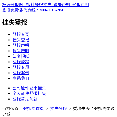
极速登报网 - 报社登报挂失_遗失声明_登报声明
登报免费
咨询
热线：
400-8018-284
挂失登报
登报首页
挂失登报
登报声明
遗失声明
知名报纸
登报流程
登报专题
登报案例
联系我们
公司证件登报挂失
个人证件登报挂失
登报常见问题
当前位置：
登报网首页
﹥
挂失登报
﹥
委培书丢了登报需要多
少钱