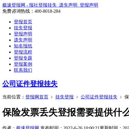
极速登报网 - 报社登报挂失_遗失声明_登报声明
免费
咨询
热线：
400-8018-284
登报首页
挂失登报
登报声明
遗失声明
知名报纸
登报流程
登报专题
登报案例
联系我们
公司证件登报挂失
当前位置：
登报网首页
﹥
挂失登报
﹥
公司证件登报挂失
﹥
保
保险发票丢失登报需要提供什
作者：
极速登报网
发布时间：2022-6-26 10:00:21
更新时间：2026-3