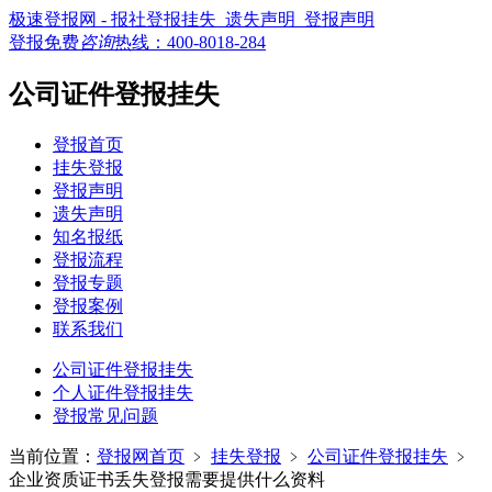
极速登报网 - 报社登报挂失_遗失声明_登报声明
登报免费
咨询
热线：
400-8018-284
公司证件登报挂失
登报首页
挂失登报
登报声明
遗失声明
知名报纸
登报流程
登报专题
登报案例
联系我们
公司证件登报挂失
个人证件登报挂失
登报常见问题
当前位置：
登报网首页
﹥
挂失登报
﹥
公司证件登报挂失
﹥
企业资质证书丢失登报需要提供什么资料