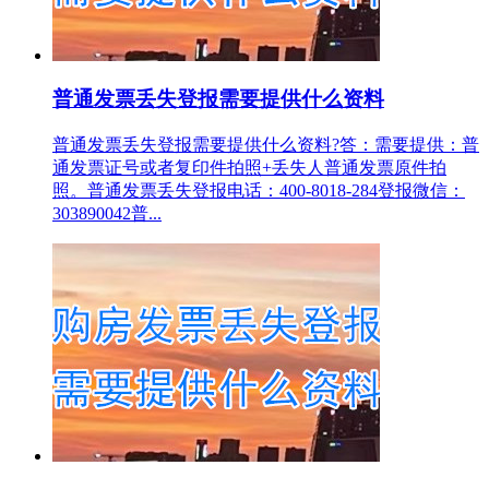
普通发票丢失登报需要提供什么资料
普通发票丢失登报需要提供什么资料?答：需要提供：普
通发票证号或者复印件拍照+丢失人普通发票原件拍
照。普通发票丢失登报电话：400-8018-284登报微信：
303890042普...