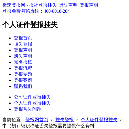
极速登报网 - 报社登报挂失_遗失声明_登报声明
登报免费
咨询
热线：
400-8018-284
个人证件登报挂失
登报首页
挂失登报
登报声明
遗失声明
知名报纸
登报流程
登报专题
登报案例
联系我们
公司证件登报挂失
个人证件登报挂失
登报常见问题
当前位置：
登报网首页
﹥
挂失登报
﹥
个人证件登报挂失
﹥
中（初）级职称证丢失登报需要提供什么资料