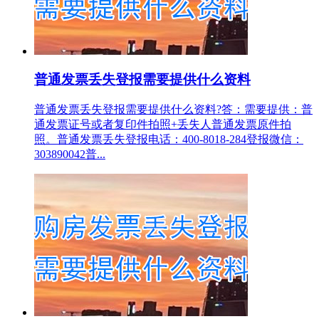
普通发票丢失登报需要提供什么资料
普通发票丢失登报需要提供什么资料?答：需要提供：普
通发票证号或者复印件拍照+丢失人普通发票原件拍
照。普通发票丢失登报电话：400-8018-284登报微信：
303890042普...