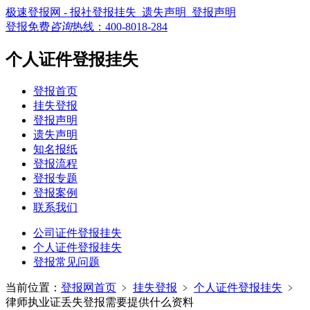
极速登报网 - 报社登报挂失_遗失声明_登报声明
登报免费
咨询
热线：
400-8018-284
个人证件登报挂失
登报首页
挂失登报
登报声明
遗失声明
知名报纸
登报流程
登报专题
登报案例
联系我们
公司证件登报挂失
个人证件登报挂失
登报常见问题
当前位置：
登报网首页
﹥
挂失登报
﹥
个人证件登报挂失
﹥
律师执业证丢失登报需要提供什么资料