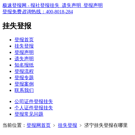
极速登报网 - 报社登报挂失_遗失声明_登报声明
登报免费
咨询
热线：
400-8018-284
挂失登报
登报首页
挂失登报
登报声明
遗失声明
知名报纸
登报流程
登报专题
登报案例
联系我们
公司证件登报挂失
个人证件登报挂失
登报常见问题
当前位置：
登报网首页
﹥
挂失登报
﹥
济宁挂失登报在哪里