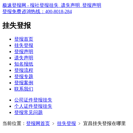
极速登报网 - 报社登报挂失_遗失声明_登报声明
登报免费
咨询
热线：
400-8018-284
挂失登报
登报首页
挂失登报
登报声明
遗失声明
知名报纸
登报流程
登报专题
登报案例
联系我们
公司证件登报挂失
个人证件登报挂失
登报常见问题
当前位置：
登报网首页
﹥
挂失登报
﹥
宜昌挂失登报在哪里