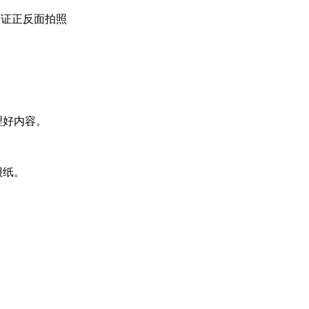
份证正反面拍照
理好内容。
报纸。