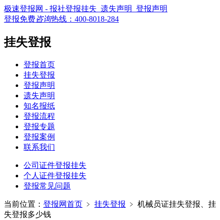
极速登报网 - 报社登报挂失_遗失声明_登报声明
登报免费
咨询
热线：
400-8018-284
挂失登报
登报首页
挂失登报
登报声明
遗失声明
知名报纸
登报流程
登报专题
登报案例
联系我们
公司证件登报挂失
个人证件登报挂失
登报常见问题
当前位置：
登报网首页
﹥
挂失登报
﹥
机械员证挂失登报、挂
失登报多少钱