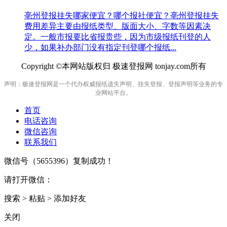
亳州登报挂失哪家便宜？哪个报社便宜？亳州登报挂失
费用差异主要由报纸类型、版面大小、字数等因素决
定。一般市报要比省报贵些，因为市级报纸刊登的人
少，如果补办部门没有指定刊登哪个报纸...
Copyright ©本网站版权归 极速登报网 tonjay.com所有
声明：极速登报网是一个代办权威报纸遗失声明、挂失登报、登报声明等业务的专
业网站平台。
首页
电话咨询
微信咨询
联系我们
微信号（
5655396
）复制成功！
请打开微信：
搜索 > 粘贴 > 添加好友
关闭