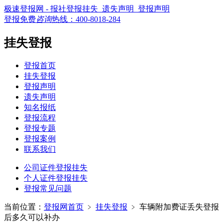
极速登报网 - 报社登报挂失_遗失声明_登报声明
登报免费
咨询
热线：
400-8018-284
挂失登报
登报首页
挂失登报
登报声明
遗失声明
知名报纸
登报流程
登报专题
登报案例
联系我们
公司证件登报挂失
个人证件登报挂失
登报常见问题
当前位置：
登报网首页
﹥
挂失登报
﹥
车辆附加费证丢失登报
后多久可以补办