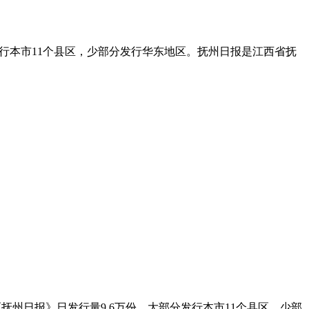
发行本市11个县区，少部分发行华东地区。抚州日报是江西省抚
抚州日报》日发行量9.6万份，大部分发行本市11个县区，少部