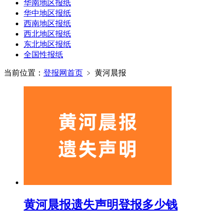
华南地区报纸
华中地区报纸
西南地区报纸
西北地区报纸
东北地区报纸
全国性报纸
当前位置：
登报网首页
﹥
黄河晨报
黄河晨报遗失声明登报多少钱