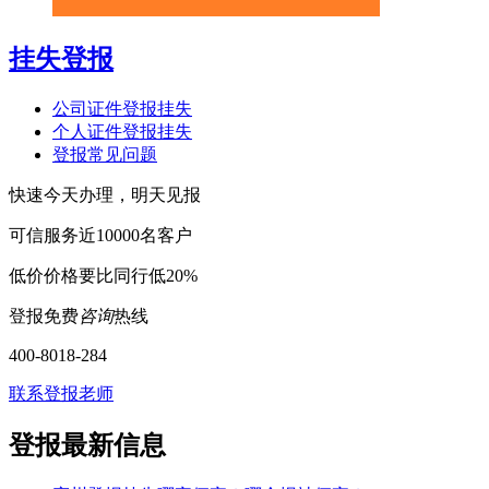
挂失登报
公司证件登报挂失
个人证件登报挂失
登报常见问题
快速
今天办理，明天见报
可信
服务近10000名客户
低价
价格要比同行低20%
登报免费
咨询
热线
400-8018-284
联系登报老师
登报最新信息