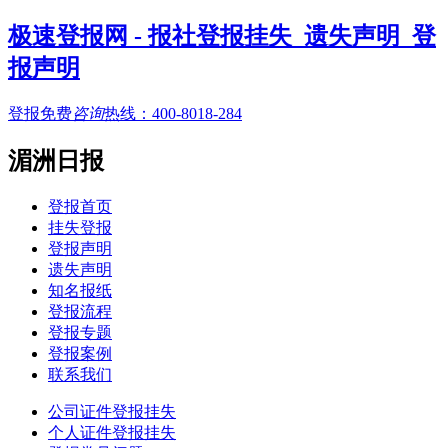
极速登报网 - 报社登报挂失_遗失声明_登
报声明
登报免费
咨询
热线：
400-8018-284
湄洲日报
登报首页
挂失登报
登报声明
遗失声明
知名报纸
登报流程
登报专题
登报案例
联系我们
公司证件登报挂失
个人证件登报挂失