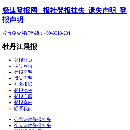
极速登报网 - 报社登报挂失_遗失声明_登
报声明
登报免费
咨询
热线：
400-8018-284
牡丹江晨报
登报首页
挂失登报
登报声明
遗失声明
知名报纸
登报流程
登报专题
登报案例
联系我们
公司证件登报挂失
个人证件登报挂失