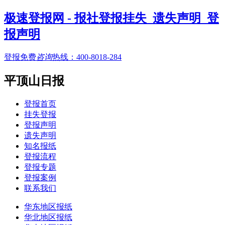
极速登报网 - 报社登报挂失_遗失声明_登
报声明
登报免费
咨询
热线：
400-8018-284
平顶山日报
登报首页
挂失登报
登报声明
遗失声明
知名报纸
登报流程
登报专题
登报案例
联系我们
华东地区报纸
华北地区报纸