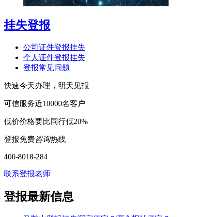
挂失登报
公司证件登报挂失
个人证件登报挂失
登报常见问题
快速
今天办理，明天见报
可信
服务近10000名客户
低价
价格要比同行低20%
登报免费
咨询
热线
400-8018-284
联系登报老师
登报最新信息