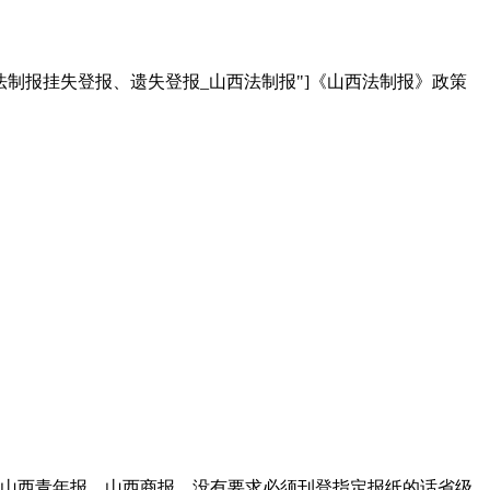
法制报挂失登报、遗失登报_山西法制报"]《山西法制报》政策
山西青年报、山西商报，没有要求必须刊登指定报纸的话省级