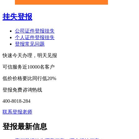
挂失登报
公司证件登报挂失
个人证件登报挂失
登报常见问题
快速
今天办理，明天见报
可信
服务近10000名客户
低价
价格要比同行低20%
登报免费
咨询
热线
400-8018-284
联系登报老师
登报最新信息