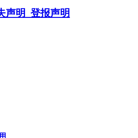
遗失声明_登报声明
用