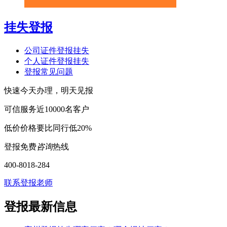
挂失登报
公司证件登报挂失
个人证件登报挂失
登报常见问题
快速
今天办理，明天见报
可信
服务近10000名客户
低价
价格要比同行低20%
登报免费
咨询
热线
400-8018-284
联系登报老师
登报最新信息