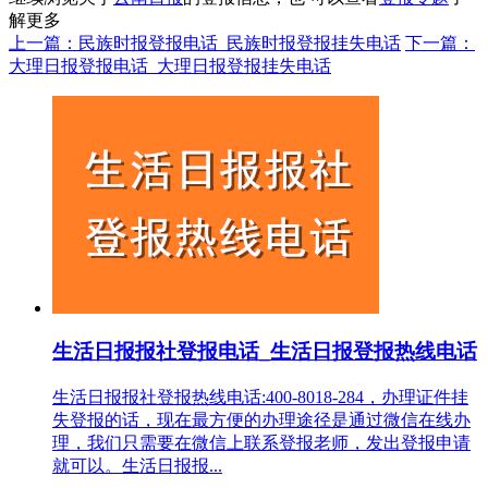
解更多
上一篇：民族时报登报电话_民族时报登报挂失电话
下一篇：
大理日报登报电话_大理日报登报挂失电话
生活日报报社登报电话_生活日报登报热线电话
生活日报报社登报热线电话:400-8018-284，办理证件挂
失登报的话，现在最方便的办理途径是通过微信在线办
理，我们只需要在微信上联系登报老师，发出登报申请
就可以。生活日报报...