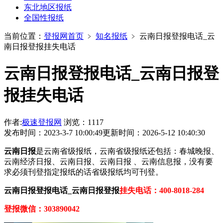
东北地区报纸
全国性报纸
当前位置：
登报网首页
﹥
知名报纸
﹥
云南日报登报电话_云
南日报登报挂失电话
云南日报登报电话_云南日报登
报挂失电话
作者:
极速登报网
浏览：1117
发布时间：2023-3-7 10:00:49
更新时间：2026-5-12 10:40:30
云南日报
是云南省级报纸，云南省级报纸还包括：春城晚报、
云南经济日报、云南日报、云南日报 、云南信息报，没有要
求必须刊登指定报纸的话省级报纸均可刊登。
云南日报登报电话_云南日报登报
挂失电话：400-8018-284
登报微信：303890042