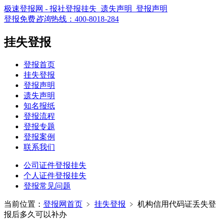
极速登报网 - 报社登报挂失_遗失声明_登报声明
登报免费
咨询
热线：
400-8018-284
挂失登报
登报首页
挂失登报
登报声明
遗失声明
知名报纸
登报流程
登报专题
登报案例
联系我们
公司证件登报挂失
个人证件登报挂失
登报常见问题
当前位置：
登报网首页
﹥
挂失登报
﹥
机构信用代码证丢失登
报后多久可以补办