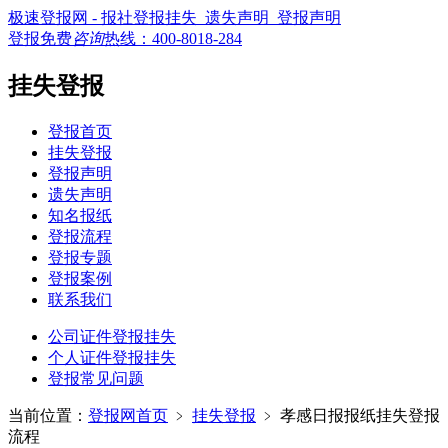
极速登报网 - 报社登报挂失_遗失声明_登报声明
登报免费
咨询
热线：
400-8018-284
挂失登报
登报首页
挂失登报
登报声明
遗失声明
知名报纸
登报流程
登报专题
登报案例
联系我们
公司证件登报挂失
个人证件登报挂失
登报常见问题
当前位置：
登报网首页
﹥
挂失登报
﹥
孝感日报报纸挂失登报
流程