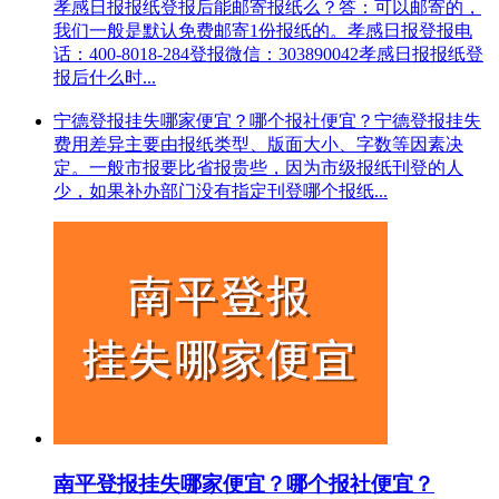
孝感日报报纸登报后能邮寄报纸么？答：可以邮寄的，
我们一般是默认免费邮寄1份报纸的。孝感日报登报电
话：400-8018-284登报微信：303890042孝感日报报纸登
报后什么时...
宁德登报挂失哪家便宜？哪个报社便宜？宁德登报挂失
费用差异主要由报纸类型、版面大小、字数等因素决
定。一般市报要比省报贵些，因为市级报纸刊登的人
少，如果补办部门没有指定刊登哪个报纸...
南平登报挂失哪家便宜？哪个报社便宜？