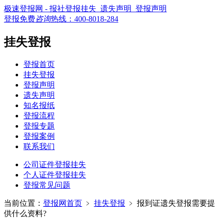
极速登报网 - 报社登报挂失_遗失声明_登报声明
登报免费
咨询
热线：
400-8018-284
挂失登报
登报首页
挂失登报
登报声明
遗失声明
知名报纸
登报流程
登报专题
登报案例
联系我们
公司证件登报挂失
个人证件登报挂失
登报常见问题
当前位置：
登报网首页
﹥
挂失登报
﹥
报到证遗失登报需要提
供什么资料?