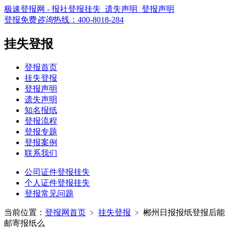
极速登报网 - 报社登报挂失_遗失声明_登报声明
登报免费
咨询
热线：
400-8018-284
挂失登报
登报首页
挂失登报
登报声明
遗失声明
知名报纸
登报流程
登报专题
登报案例
联系我们
公司证件登报挂失
个人证件登报挂失
登报常见问题
当前位置：
登报网首页
﹥
挂失登报
﹥
郴州日报报纸登报后能
邮寄报纸么