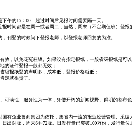
下午的15：00，超过时间后见报时间需要隔一天。
见报时间都是在周一或者周二，当然，周末（不定期值班）登报
的，刊登的时候问下登报老师，以登报老师回复的为准。
有效，以免花冤枉钱。如果没有指定报纸，一般省级报纸是可以
地的证件登报一般都无效；
省级报纸登的声明多，成本低，登报价格就低；
肯定就很贵了。
娱乐性、可读性、服务性为一体，凭借开阔的新闻视野、鲜明的都
以国有企业鲁商集团为依托，集省内一流的报业经营管理、采编
出64版，周末64~72版。日发行量已突破100万份，发行量