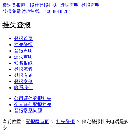
极速登报网 - 报社登报挂失_遗失声明_登报声明
登报免费
咨询
热线：
400-8018-284
挂失登报
登报首页
挂失登报
登报声明
遗失声明
知名报纸
登报流程
登报专题
登报案例
联系我们
公司证件登报挂失
个人证件登报挂失
登报常见问题
当前位置：
登报网首页
﹥
挂失登报
﹥
保定登报挂失电话是多
少