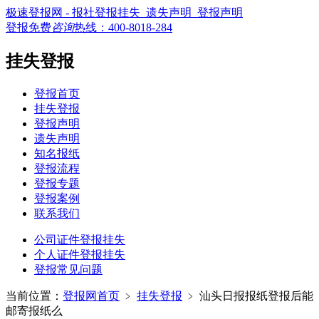
极速登报网 - 报社登报挂失_遗失声明_登报声明
登报免费
咨询
热线：
400-8018-284
挂失登报
登报首页
挂失登报
登报声明
遗失声明
知名报纸
登报流程
登报专题
登报案例
联系我们
公司证件登报挂失
个人证件登报挂失
登报常见问题
当前位置：
登报网首页
﹥
挂失登报
﹥
汕头日报报纸登报后能
邮寄报纸么