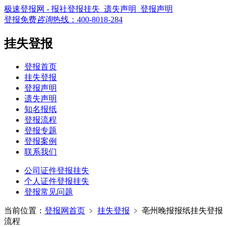
极速登报网 - 报社登报挂失_遗失声明_登报声明
登报免费
咨询
热线：
400-8018-284
挂失登报
登报首页
挂失登报
登报声明
遗失声明
知名报纸
登报流程
登报专题
登报案例
联系我们
公司证件登报挂失
个人证件登报挂失
登报常见问题
当前位置：
登报网首页
﹥
挂失登报
﹥
亳州晚报报纸挂失登报
流程