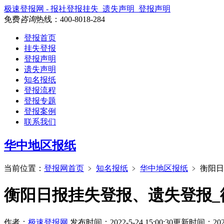
极速登报网 - 报社登报挂失_遗失声明_登报声明
免费
咨询
热线：
400-8018-284
登报首页
挂失登报
登报声明
遗失声明
知名报纸
登报流程
登报专题
登报案例
联系我们
华中地区报纸
当前位置：
登报网首页
﹥
知名报纸
﹥
华中地区报纸
﹥
衡阳日
衡阳日报挂失登报、遗失登报_
作者：
极速登报网
发布时间：2022-5-24 15:00:30
更新时间：2026-6