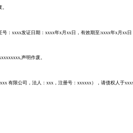
废。
：xxxx发证日期：xxxx年x月xx日，有效期至:xxxx年x月x
xxxxxxx,声明作废。
更为xxxx 有限公司，法人：xxx，注册号：xxxxxx），请债权人于