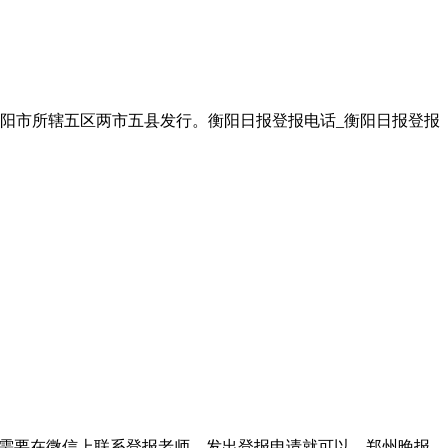
阳市所辖五区两市五县发行。衡阳日报登报电话_衡阳日报登报
我们只需要在微信上联系登报老师，发出登报申请就可以。郑州晚报