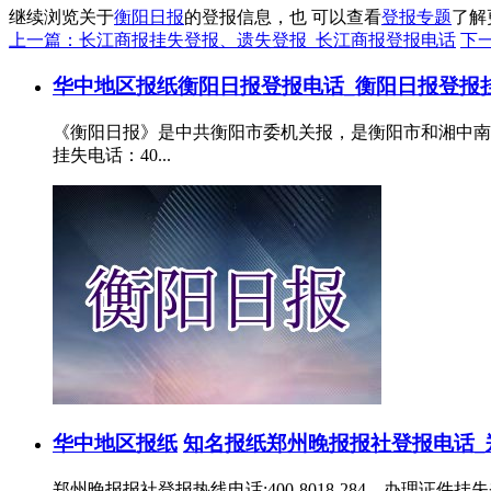
继续浏览关于
衡阳日报
的登报信息，也 可以查看
登报专题
了解
上一篇：长江商报挂失登报、遗失登报_长江商报登报电话
下
华中地区报纸
衡阳日报登报电话_衡阳日报登报
《衡阳日报》是中共衡阳市委机关报，是衡阳市和湘中南
挂失电话：40...
华中地区报纸
知名报纸
郑州晚报报社登报电话_
郑州晚报报社登报热线电话:400-8018-284，办