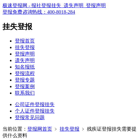
极速登报网 - 报社登报挂失_遗失声明_登报声明
登报免费
咨询
热线：
400-8018-284
挂失登报
登报首页
挂失登报
登报声明
遗失声明
知名报纸
登报流程
登报专题
登报案例
联系我们
公司证件登报挂失
个人证件登报挂失
登报常见问题
当前位置：
登报网首页
﹥
挂失登报
﹥
残疾证登报挂失需要提
供什么资料