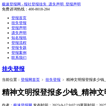
极速登报网 - 报社登报挂失_遗失声明_登报声明
免费
咨询
热线：
400-8018-284
登报首页
挂失登报
登报声明
遗失声明
知名报纸
登报流程
登报专题
登报案例
联系我们
挂失登报
当前位置：
登报网首页
﹥
挂失登报
﹥
精神文明报登报多少钱
精神文明报登报多少钱_精神文
作者：
极速登报网
发布时间：2023-9-17 9:07:19
更新时间：2025-9-