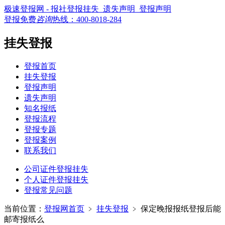
极速登报网 - 报社登报挂失_遗失声明_登报声明
登报免费
咨询
热线：
400-8018-284
挂失登报
登报首页
挂失登报
登报声明
遗失声明
知名报纸
登报流程
登报专题
登报案例
联系我们
公司证件登报挂失
个人证件登报挂失
登报常见问题
当前位置：
登报网首页
﹥
挂失登报
﹥
保定晚报报纸登报后能
邮寄报纸么