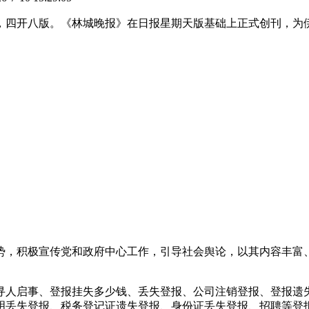
刊，四开八版。《林城晚报》在日报星期天版基础上正式创刊，
势，积极宣传党和政府中心工作，引导社会舆论，以其内容丰富
寻人启事、登报挂失多少钱、丢失登报、公司注销登报、登报遗
明丢失登报、税务登记证遗失登报、身份证丢失登报、招聘等登