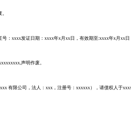
废。
：xxxx发证日期：xxxx年x月xx日，有效期至:xxxx年x月x
xxxxxxx,声明作废。
更为xxxx 有限公司，法人：xxx，注册号：xxxxxx），请债权人于