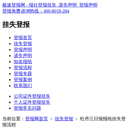
极速登报网 - 报社登报挂失_遗失声明_登报声明
登报免费
咨询
热线：
400-8018-284
挂失登报
登报首页
挂失登报
登报声明
遗失声明
知名报纸
登报流程
登报专题
登报案例
联系我们
公司证件登报挂失
个人证件登报挂失
登报常见问题
当前位置：
登报网首页
﹥
挂失登报
﹥
牡丹江日报报纸挂失登
报流程