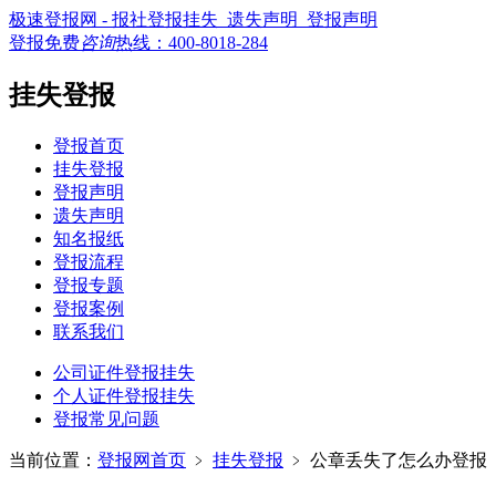
极速登报网 - 报社登报挂失_遗失声明_登报声明
登报免费
咨询
热线：
400-8018-284
挂失登报
登报首页
挂失登报
登报声明
遗失声明
知名报纸
登报流程
登报专题
登报案例
联系我们
公司证件登报挂失
个人证件登报挂失
登报常见问题
当前位置：
登报网首页
﹥
挂失登报
﹥
公章丢失了怎么办登报