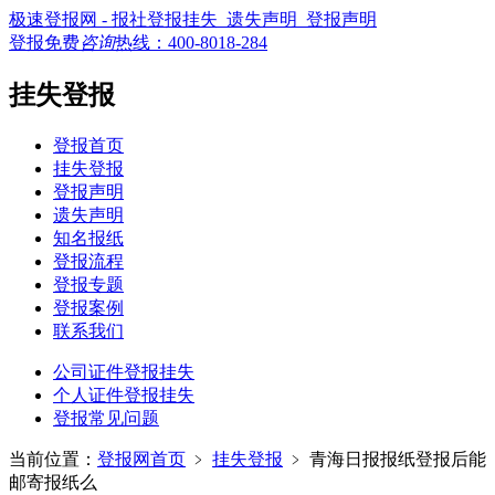
极速登报网 - 报社登报挂失_遗失声明_登报声明
登报免费
咨询
热线：
400-8018-284
挂失登报
登报首页
挂失登报
登报声明
遗失声明
知名报纸
登报流程
登报专题
登报案例
联系我们
公司证件登报挂失
个人证件登报挂失
登报常见问题
当前位置：
登报网首页
﹥
挂失登报
﹥
青海日报报纸登报后能
邮寄报纸么